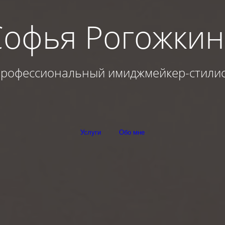
Софья Рогожкин
рофессиональный имиджмейкер-стили
Услуги
Обо мне