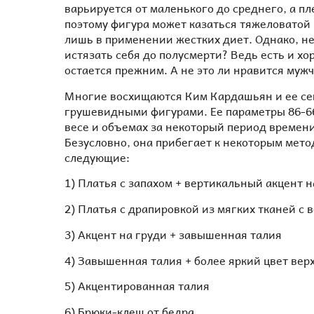
варьируется от маленького до среднего, а п
поэтому фигура может казаться тяжеловатой
лишь в применении жестких диет. Однако, не
истязать себя до полусмерти? Ведь есть и х
остается прежним. А не это ли нравится му
Многие восхищаются Ким Кардашьян и ее се
грушевидными фигурами. Ее параметры 86-66-
весе и объемах за некоторый период времени
Безусловно, она прибегает к некоторым мет
следующие:
1) Платья с запахом + вертикальный акцент н
2) Платья с драпировкой из мягких тканей с
3) Акцент на груди + завышенная талия
4) Завышенная талия + более яркий цвет вер
5) Акцентированная талия
6) Брюки-клеш от бедра