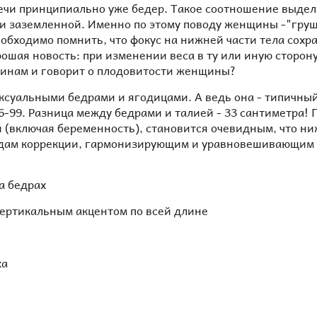
лечи принципиально уже бедер. Такое соотношение выделя
 и заземленной. Именно по этому поводу женщины -"гру
обходимо помнить, что фокус на нижней части тела сохра
орошая новость: при изменении веса в ту или иную сторо
жчинам и говорит о плодовитости женщины?
ксуальными бедрами и ягодицами. А ведь она - типичны
99. Разница между бедрами и талией - 33 сантиметра! 
 (включая беременность), становится очевидным, что ниж
одам коррекции, гармонизирующим и уравновешивающим е
а бедрах
 вертикальным акцентом по всей длине
ха