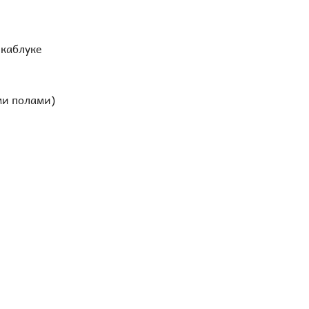
 каблуке
ми полами)