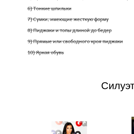
6) Тонкие шпильки
7) Сумки, имеющие жесткую форму
8) Пиджаки и топы длиной до бедер
9) Прямые или свободного кроя пиджаки
10) Яркая обувь
Силуэ