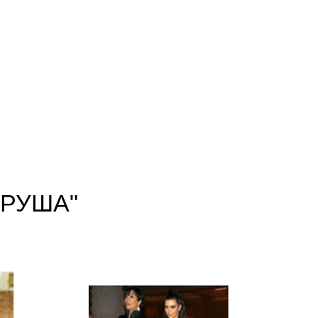
ГРУША"