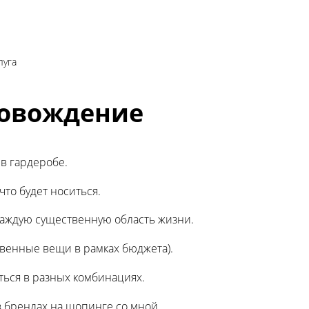
луга
овождение
в гардеробе.
что будет носиться.
каждую существенную область жизни.
венные вещи в рамках бюджета).
аться в разных комбинациях.
в брендах на шопинге со мной.