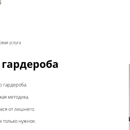
овая услуга
 гардероба
р гардероба.
кая методика.
мся от лишнего.
 только нужное.