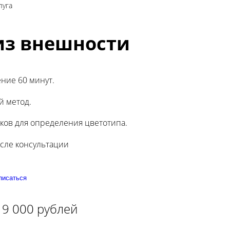
луга
из внешности
ение 60 минут.
 метод.
ков для определения цветотипа.
осле консультации
писаться
 9 000 рублей