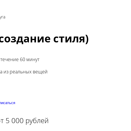
уга
создание стиля)
 течение 60 минут
за из реальных вещей
писаться
т 5 000 рублей