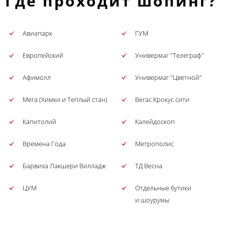
Где проходит шопинг?
Авиапарк
ГУМ
Европейский
Универмаг "Телеграф"
Афимолл
Универмаг "Цветной"
Мега (Химки и Теплый стан)
Вегас Крокус сити
Капитолий
Калейдоскоп
Времена Года
Метрополис
Барвиха Лакшери Вилладж
ТД Весна
ЦУМ
Отдельные бутики
и шоурумы