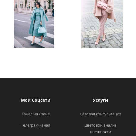
Мои Соцсети
Услуги
Канал на Дзене
Базовая консультация
Телеграм-канал
Цветовой анализ
внешности