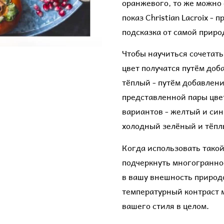
оранжевого, то же можно 
показ Christian Lacroix - 
подсказка от самой прир
Чтобы научиться сочетать
цвет получатся путём доб
тёплый - путём добавлен
представленной пары цве
вариантов - желтый и си
холодный зелёный и тёпл
Когда использовать такой
подчеркнуть многограннос
в вашу внешность природо
температурный контраст м
вашего стиля в целом.