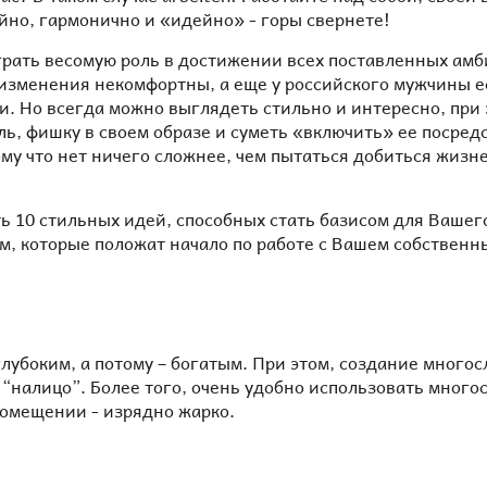
йно, гармонично и «идейно» - горы свернете!
рать весомую роль в достижении всех поставленных амби
изменения некомфортны, а еще у российского мужчины ес
и. Но всегда можно выглядеть стильно и интересно, при 
, фишку в своем образе и суметь «включить» ее посредс
ому что нет ничего сложнее, чем пытаться добиться жизн
ть 10 стильных идей, способных стать базисом для Вашег
м, которые положат начало по работе с Вашем собственн
лубоким, а потому – богатым. При этом, создание многос
а “налицо”. Более того, очень удобно использовать мног
 помещении - изрядно жарко.