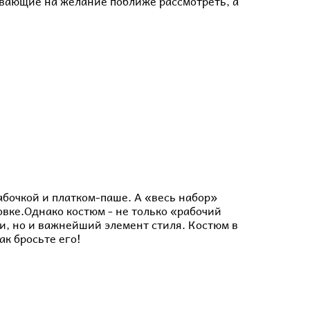
вающие на желание поближе рассмотреть, а
абочкой и платком-паше. А «весь набор»
овке.Однако костюм - не только «рабочий
и, но и важнейший элемент стиля. Костюм в
ак бросьте его!