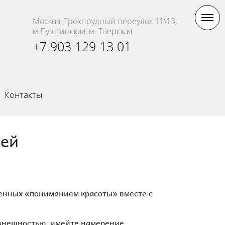
Москва, Трехпрудный переулок 11\13,
м.Пушкинская, м. Тверская
+7 903 129 13 01
Контакты
дей
ленных «пониманием красоты» вместе с
й внешностью, имейте намерение