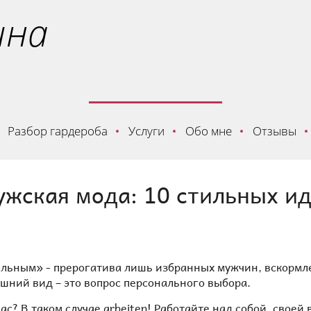
ина
Разбор гардероба
Услуги
Обо мне
Отзывы
жская мода: 10 стильных и
ильным» - прерогатива лишь избранных мужчин, вскорм
шний вид – это вопрос персонального выбора.
ас? В таком случае arbeiten! Работайте над собой, свое