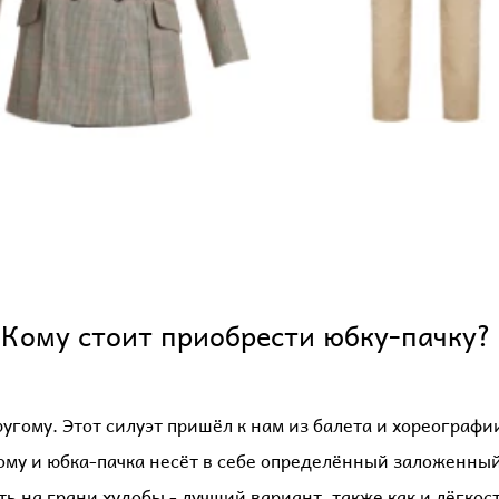
Кому стоит приобрести юбку-пачку? ​
угому. Этот силуэт пришёл к нам из балета и хореографи
ому и юбка-пачка несёт в себе определённый заложенный
сть на грани худобы - лучший вариант, также как и лёгкос