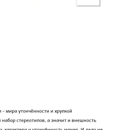
и - мира утончённости и хрупкой
 набор стереотипов, а значит и внешность
ть характера и утончённость манер. И дело не