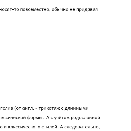
носят-то повсеместно, обычно не придавая
нгслив (от англ. - трикотаж с длинными
лассической формы. А с учётом родословной
го и классического стилей. А следовательно,