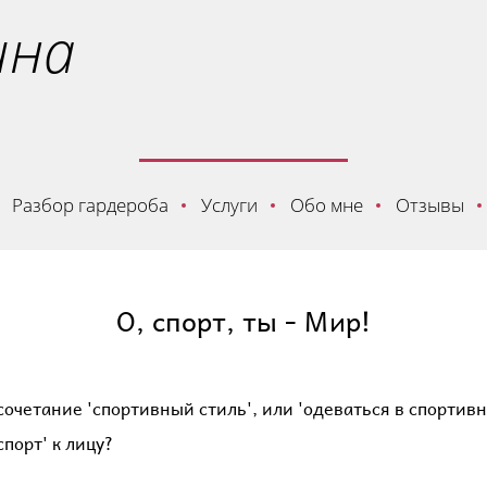
ина
Разбор гардероба
Услуги
Обо мне
Отзывы
О, спорт, ты - Мир!
четание 'спортивный стиль', или 'одеваться в спортивно
порт' к лицу?