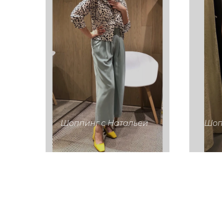
Шоппинг с Натальей
Шоп