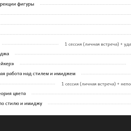
ррекции фигуры
1 сессия (личная встреча) + уд
иджа
ейкер»
ая работа над стилем и имиджем
1 сессия (личная встреча) + неп
еория цвета
по стилю и имиджу